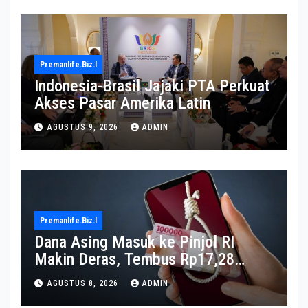
Premanlife.biz.i
Indonesia-Brasil Jajaki PTA Perkuat
Akses Pasar Amerika Latin
AGUSTUS 9, 2026
ADMIN
Premanlife.biz.i
Dana Asing Masuk ke Pinjol RI
Makin Deras, Tembus Rp17,28
Triliun per Juni 2026
AGUSTUS 8, 2026
ADMIN