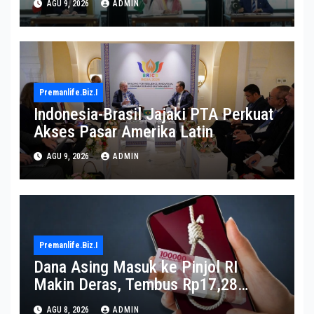
AGU 9, 2026
ADMIN
Premanlife.biz.i
Indonesia-Brasil Jajaki PTA Perkuat
Akses Pasar Amerika Latin
AGU 9, 2026
ADMIN
Premanlife.biz.i
Dana Asing Masuk ke Pinjol RI
Makin Deras, Tembus Rp17,28
Triliun per Juni 2026
AGU 8, 2026
ADMIN