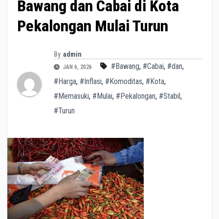
Bawang dan Cabai di Kota
Pekalongan Mulai Turun
By
admin
#Bawang
,
#Cabai
,
#dan
,
JAN 6, 2026
#Harga
,
#Inflasi
,
#Komoditas
,
#Kota
,
#Memasuki
,
#Mulai
,
#Pekalongan
,
#Stabil
,
#Turun