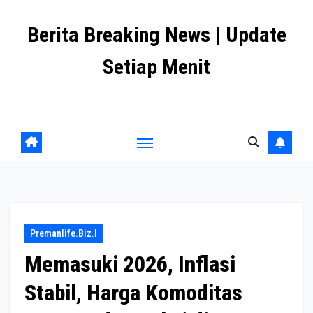
Skip
Berita Breaking News | Update
to
content
Setiap Menit
premanlife.biz.id
Premanlife.biz.i
Memasuki 2026, Inflasi
Stabil, Harga Komoditas