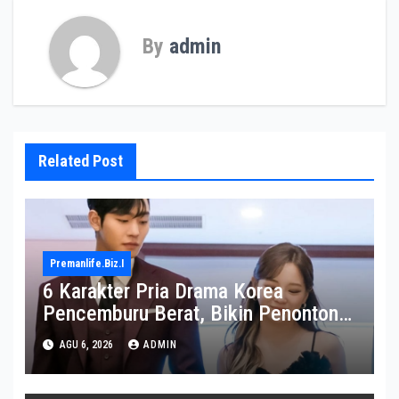
By
admin
Related Post
Premanlife.biz.i
6 Karakter Pria Drama Korea
Pencemburu Berat, Bikin Penonton
Gemas
AGU 6, 2026
ADMIN