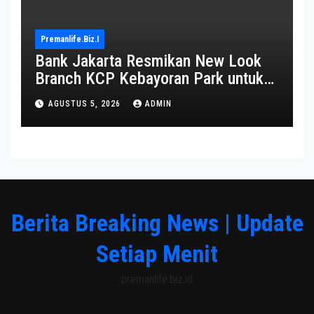
Premanlife.biz.i
Bank Jakarta Resmikan New Look
Branch KCP Kebayoran Park untuk
Transformasi Layanan
AGUSTUS 5, 2026
ADMIN
Berita Breaking News | Update
Setiap Menit
premanlife.biz.id