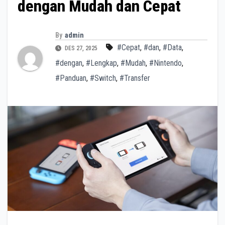
dengan Mudah dan Cepat
By
admin
#Cepat
,
#dan
,
#Data
,
DES 27, 2025
#dengan
,
#Lengkap
,
#Mudah
,
#Nintendo
,
#Panduan
,
#Switch
,
#Transfer