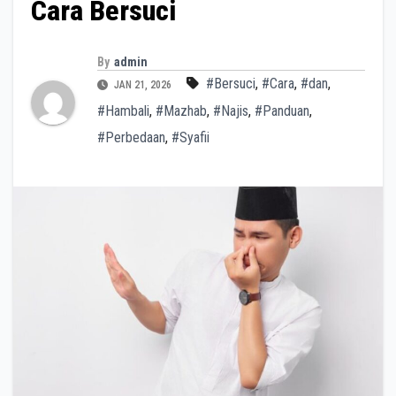
Cara Bersuci
By
admin
#Bersuci
,
#Cara
,
#dan
,
JAN 21, 2026
#Hambali
,
#Mazhab
,
#Najis
,
#Panduan
,
#Perbedaan
,
#Syafii