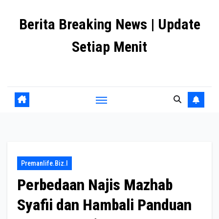
Skip
Berita Breaking News | Update
to
content
Setiap Menit
premanlife.biz.id
Premanlife.biz.i
Perbedaan Najis Mazhab
Syafii dan Hambali Panduan