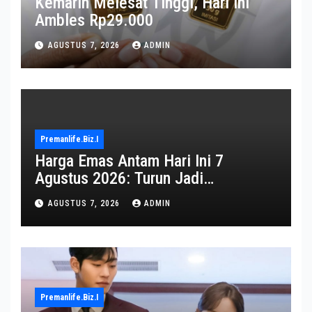
Kemarin Melesat Tinggi, Hari Ini
Ambles Rp29.000
AGUSTUS 7, 2026
ADMIN
Premanlife.biz.i
Harga Emas Antam Hari Ini 7
Agustus 2026: Turun Jadi
Rp2.650.000
AGUSTUS 7, 2026
ADMIN
Premanlife.biz.i