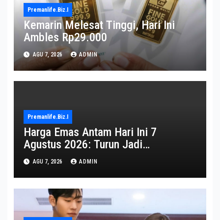
Premanlife.biz.i
Kemarin Melesat Tinggi, Hari Ini
Ambles Rp29.000
AGU 7, 2026
ADMIN
Premanlife.biz.i
Harga Emas Antam Hari Ini 7
Agustus 2026: Turun Jadi
Rp2.650.000
AGU 7, 2026
ADMIN