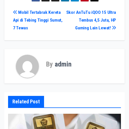
Navigasi
Mobil Tertabrak Kereta
Skor AnTuTu iQOO 15 Ultra
Api di Tebing Tinggi Sumut,
Tembus 4,5 Juta, HP
pos
7 Tewas
Gaming Lain Lewat!
By
admin
Related Post