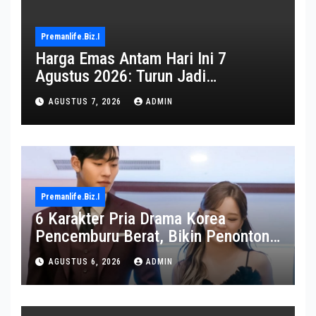
Premanlife.biz.i
Harga Emas Antam Hari Ini 7
Agustus 2026: Turun Jadi
Rp2.650.000
AGUSTUS 7, 2026
ADMIN
Premanlife.biz.i
6 Karakter Pria Drama Korea
Pencemburu Berat, Bikin Penonton
Gemas
AGUSTUS 6, 2026
ADMIN