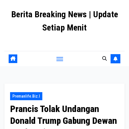
Skip
Berita Breaking News | Update
to
content
Setiap Menit
premanlife.biz.id
Premanlife.biz.i
Prancis Tolak Undangan
Donald Trump Gabung Dewan