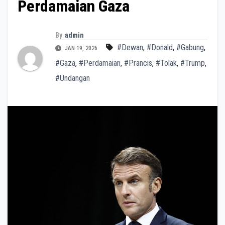
Perdamaian Gaza
By
admin
#Dewan
,
#Donald
,
#Gabung
,
JAN 19, 2026
#Gaza
,
#Perdamaian
,
#Prancis
,
#Tolak
,
#Trump
,
#Undangan