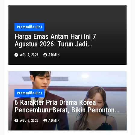
Premanlife.biz.i
Harga Emas Antam Hari Ini 7
Agustus 2026: Turun Jadi
Rp2.650.000
AGU 7, 2026
ADMIN
Premanlife.biz.i
6 Karakter Pria Drama Korea
Pencemburu Berat, Bikin Penonton
Gemas
AGU 6, 2026
ADMIN