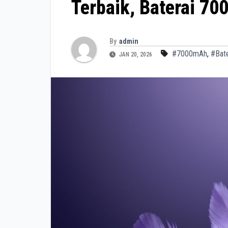
Terbaik, Baterai 7
By
admin
#7000mAh
,
#Bate
JAN 20, 2026