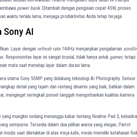
u membawa
power bank
. Ditambah dengan pengisian cepat 45W, proses
an waktu terlalu lama, menjaga produktivitas Anda tetap terjaga.
 Sony AI
ifikan. Layar dengan
refresh rate
144Hz menjanjikan pengalaman
scrolli
. Responsivitas layar ini sangat krusial, tidak hanya untuk
gamer
, tetapi
an mata saat menatap layar dalam durasi lama.
mera utama Sony 50MP yang didukung teknologi AI Photography. Sensor
angkap detail yang tajam dan rentang dinamis yang baik, bahkan dalam
esar, mengingat seringkali ponsel tangguh mengorbankan kualitas kamera
e yang mungkin sedang menunggu kabar tentang Realme Pad 3, kehadir
yang sempurna. Tersedia dalam dua pilihan warna yang elegan, Parrot
at modis saat diletakkan di atas meja kafe, meski memiliki ketahanan fisi