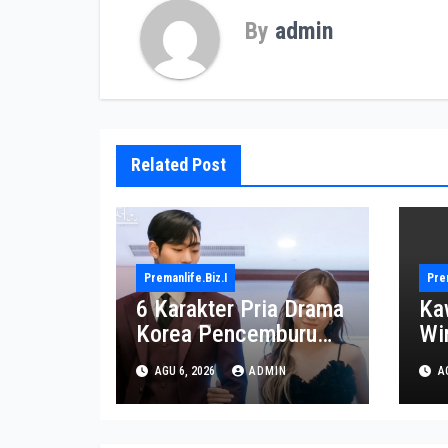
By
admin
Related Post
Premanlife.biz.i
Prem
6 Karakter Pria Drama
Ka
Korea Pencemburu
Wi
Berat, Bikin Penonton
Di
AGU 6, 2026
ADMIN
AG
Gemas
Ek