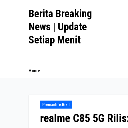
Skip
Berita Breaking
to
content
News | Update
Setiap Menit
premanlife.biz.id
Home
Premanlife.biz.i
realme C85 5G Rili