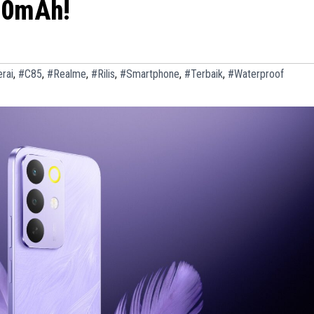
000mAh!
rai
,
#C85
,
#Realme
,
#Rilis
,
#Smartphone
,
#Terbaik
,
#Waterproof