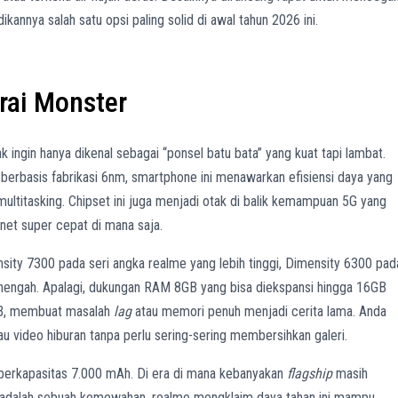
kannya salah satu opsi paling solid di awal tahun 2026 ini.
rai Monster
 ingin hanya dikenal sebagai “ponsel batu bata” yang kuat tapi lambat.
berbasis fabrikasi 6nm, smartphone ini menawarkan efisiensi daya yang
ultitasking. Chipset ini juga menjadi otak di balik kemampuan 5G yang
net super cepat di mana saja.
sity 7300 pada seri angka realme yang lebih tinggi, Dimensity 6300 pad
nengah. Apalagi, dukungan RAM 8GB yang bisa diekspansi hingga 16GB
6GB, membuat masalah
lag
atau memori penuh menjadi cerita lama. Anda
u video hiburan tanpa perlu sering-sering membersihkan galeri.
a berkapasitas 7.000 mAh. Di era di mana kebanyakan
flagship
masih
ni adalah sebuah kemewahan. realme mengklaim daya tahan ini mampu