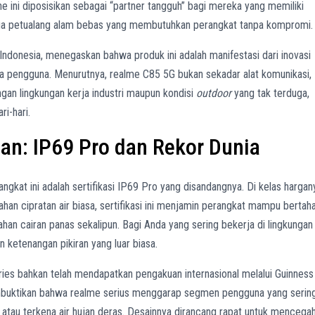
e ini diposisikan sebagai “partner tangguh” bagi mereka yang memiliki
ingga petualang alam bebas yang membutuhkan perangkat tanpa kompromi.
Indonesia, menegaskan bahwa produk ini adalah manifestasi dari inovasi
a pengguna. Menurutnya, realme C85 5G bukan sekadar alat komunikasi,
gan lingkungan kerja industri maupun kondisi
outdoor
yang tak terduga,
i-hari.
an: IP69 Pro dan Rekor Dunia
ngkat ini adalah sertifikasi IP69 Pro yang disandangnya. Di kelas hargan
ahan cipratan air biasa, sertifikasi ini menjamin perangkat mampu bertah
han cairan panas sekalipun. Bagi Anda yang sering bekerja di lingkungan
 ketenangan pikiran yang luar biasa.
ries bahkan telah mendapatkan pengakuan internasional melalui Guinness
embuktikan bahwa realme serius menggarap segmen pengguna yang serin
 atau terkena air hujan deras. Desainnya dirancang rapat untuk mencega