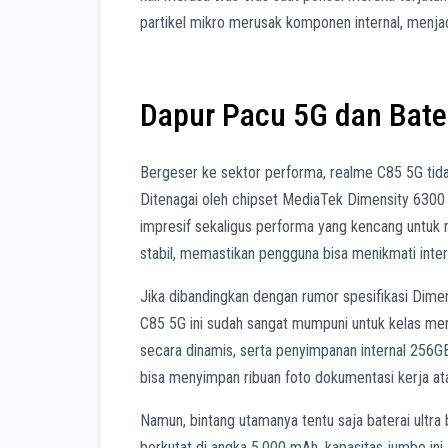
partikel mikro merusak komponen internal, menjadi
Dapur Pacu 5G dan Bate
Bergeser ke sektor performa, realme C85 5G tidak
Ditenagai oleh chipset MediaTek Dimensity 6300 
impresif sekaligus performa yang kencang untuk m
stabil, memastikan pengguna bisa menikmati inter
Jika dibandingkan dengan rumor spesifikasi Dimen
C85 5G ini sudah sangat mumpuni untuk kelas me
secara dinamis, serta penyimpanan internal 25
bisa menyimpan ribuan foto dokumentasi kerja ata
Namun, bintang utamanya tentu saja baterai ultr
berkutat di angka 5.000 mAh, kapasitas jumbo i