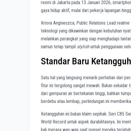
resmi di Jakarta pada 13 Januari 2026, smartphon
gaya hidup aktif, mulai dari pekerja lapangan h
Krisva Angnieszca, Public Relations Lead realme 
teknologi yang dikawinkan dengan kebutuhan nyat
melainkan perangkat yang siap menghadapi tantan
namun tetap tampil
stylish
untuk penggunaan sehar
Standar Baru Ketangguh
Satu hal yang langsung menarik perhatian dari pera
fitur ini tergolong sangat mewah. Bukan sekadar t
dari gempuran air bertekanan tinggi, bahkan tumpa
berdebu atau lembap, perlindungan ini memberikan
Ketangguhan ini bukan klaim sepihak. Seri C85 Se
World Record untuk aspek durabilitasnya. Ini m
kali merasa was-was saat ponsel mereka terjatuh