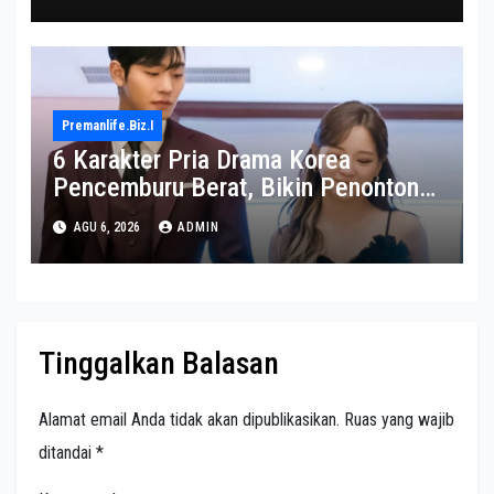
Premanlife.biz.i
6 Karakter Pria Drama Korea
Pencemburu Berat, Bikin Penonton
Gemas
AGU 6, 2026
ADMIN
Tinggalkan Balasan
Alamat email Anda tidak akan dipublikasikan.
Ruas yang wajib
ditandai
*