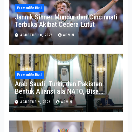
Premanlife.biz.i
Jannik Sinner Mundur dari Cincinnati
Terbuka Akibat Cedera Lutut
AGUSTUS 10, 2026
ADMIN
Premanlife.biz.i
Arab Saudi, Turki, dan Pakistan
Bentuk Aliansi ala NATO, Bisa
Terseret dalam Perang Iran?
AGUSTUS 9, 2026
ADMIN