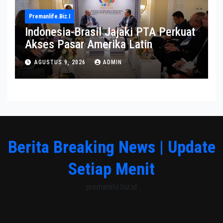
Premanlife.biz.i
Indonesia-Brasil Jajaki PTA Perkuat
Akses Pasar Amerika Latin
AGUSTUS 9, 2026
ADMIN
Berita Breaking News | Update
Setiap Menit
premanlife.biz.id