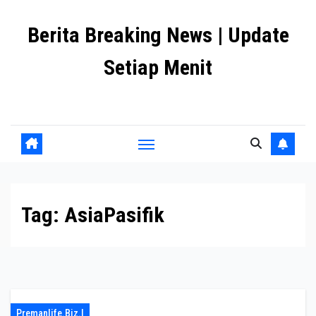
Skip
Berita Breaking News | Update
to
content
Setiap Menit
premanlife.biz.id
Tag:
AsiaPasifik
Premanlife.biz.i