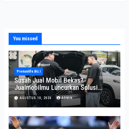
You missed
Premanlife.biz.i
Susah Jual Mobil Bekas?
Jualmobilmu Luncurkan Solusi
Menarik bagi Pemilik
AGUSTUS 10, 2026
ADMIN