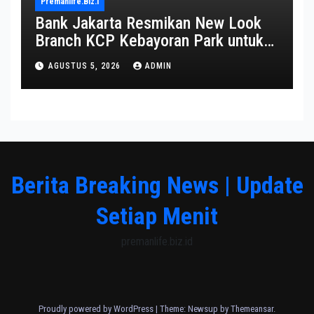
Premanlife.biz.i
Bank Jakarta Resmikan New Look
Branch KCP Kebayoran Park untuk
Transformasi Layanan
AGUSTUS 5, 2026
ADMIN
Berita Breaking News | Update
Setiap Menit
premanlife.biz.id
Proudly powered by WordPress
|
Theme: Newsup by
Themeansar
.