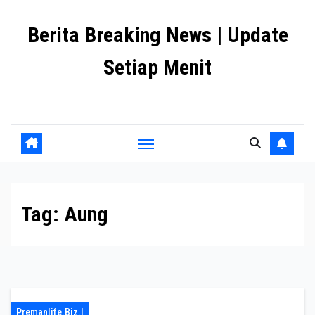
Skip
Berita Breaking News | Update
to
content
Setiap Menit
premanlife.biz.id
Tag:
Aung
Premanlife.biz.i