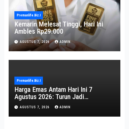
Premanlife.biz.i
Kemarin Melesat Tinggi, Hari Ini
Ambles Rp29.000
AGUSTUS 7, 2026
ADMIN
Premanlife.biz.i
Harga Emas Antam Hari Ini 7
Agustus 2026: Turun Jadi
Rp2.650.000
AGUSTUS 7, 2026
ADMIN