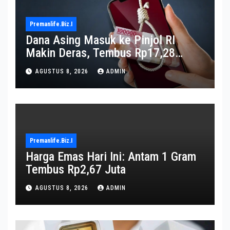
Premanlife.biz.i
Dana Asing Masuk ke Pinjol RI
Makin Deras, Tembus Rp17,28
Triliun per Juni 2026
AGUSTUS 8, 2026
ADMIN
Premanlife.biz.i
Harga Emas Hari Ini: Antam 1 Gram
Tembus Rp2,67 Juta
AGUSTUS 8, 2026
ADMIN