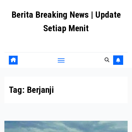
Skip
Berita Breaking News | Update
to
content
Setiap Menit
premanlife.biz.id
Tag:
Berjanji