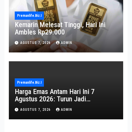
Premanlife.biz.i
Kemarin Melesat Tinggi, Hari Ini
Ambles Rp29.000
AGUSTUS 7, 2026
ADMIN
Premanlife.biz.i
Harga Emas Antam Hari Ini 7
Agustus 2026: Turun Jadi
Rp2.650.000
AGUSTUS 7, 2026
ADMIN