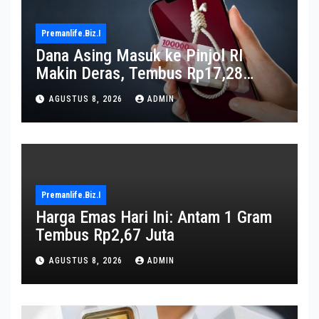
Premanlife.biz.i
Dana Asing Masuk ke Pinjol RI
Makin Deras, Tembus Rp17,28
Triliun per Juni 2026
AGUSTUS 8, 2026
ADMIN
Premanlife.biz.i
Harga Emas Hari Ini: Antam 1 Gram
Tembus Rp2,67 Juta
AGUSTUS 8, 2026
ADMIN