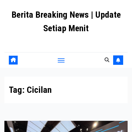
Skip
Berita Breaking News | Update
to
content
Setiap Menit
premanlife.biz.id
Tag:
Cicilan