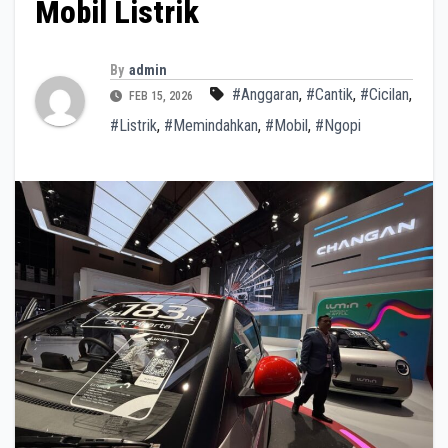
Mobil Listrik
By
admin
#Anggaran
,
#Cantik
,
#Cicilan
,
FEB 15, 2026
#Listrik
,
#Memindahkan
,
#Mobil
,
#Ngopi