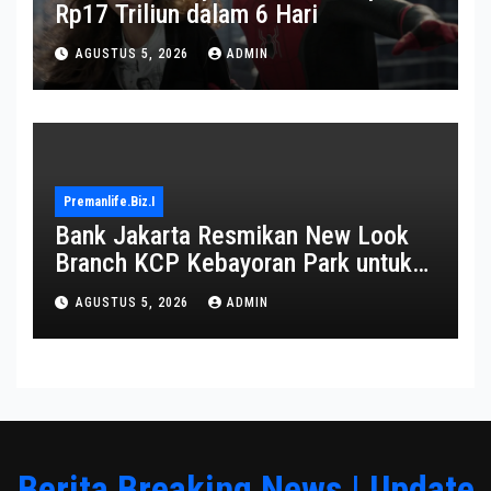
Rp17 Triliun dalam 6 Hari
AGUSTUS 5, 2026
ADMIN
Premanlife.biz.i
Bank Jakarta Resmikan New Look
Branch KCP Kebayoran Park untuk
Transformasi Layanan
AGUSTUS 5, 2026
ADMIN
Berita Breaking News | Update