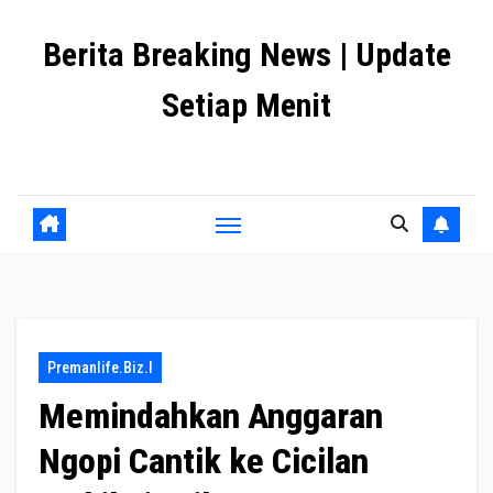
Skip
Berita Breaking News | Update
to
content
Setiap Menit
premanlife.biz.id
Premanlife.biz.i
Memindahkan Anggaran
Ngopi Cantik ke Cicilan