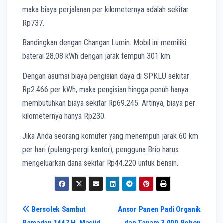
maka biaya perjalanan per kilometernya adalah sekitar
Rp737.
Bandingkan dengan Changan Lumin. Mobil ini memiliki
baterai 28,08 kWh dengan jarak tempuh 301 km.
Dengan asumsi biaya pengisian daya di SPKLU sekitar
Rp2.466 per kWh, maka pengisian hingga penuh hanya
membutuhkan biaya sekitar Rp69.245. Artinya, biaya per
kilometernya hanya Rp230.
Jika Anda seorang komuter yang menempuh jarak 60 km
per hari (pulang-pergi kantor), pengguna Brio harus
mengeluarkan dana sekitar Rp44.220 untuk bensin.
Navigasi
Bersolek Sambut
Ansor Panen Padi Organik
Ramadan 1447 H, Masjid
dan Tanam 3.000 Pohon