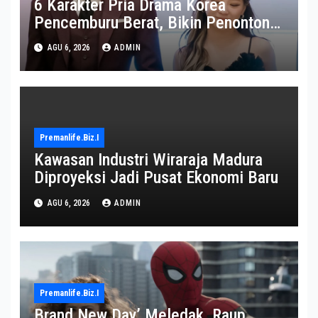
6 Karakter Pria Drama Korea
Pencemburu Berat, Bikin Penonton
Gemas
AGU 6, 2026
ADMIN
Premanlife.biz.i
Kawasan Industri Wiraraja Madura
Diproyeksi Jadi Pusat Ekonomi Baru
AGU 6, 2026
ADMIN
Premanlife.biz.i
Brand New Day’ Meledak, Raup