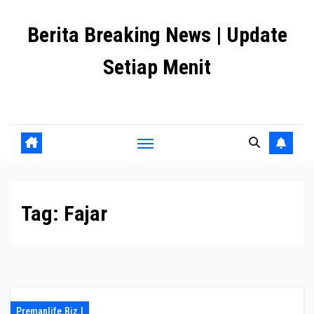
Skip
Berita Breaking News | Update
to
content
Setiap Menit
premanlife.biz.id
Tag:
Fajar
Premanlife.biz.i