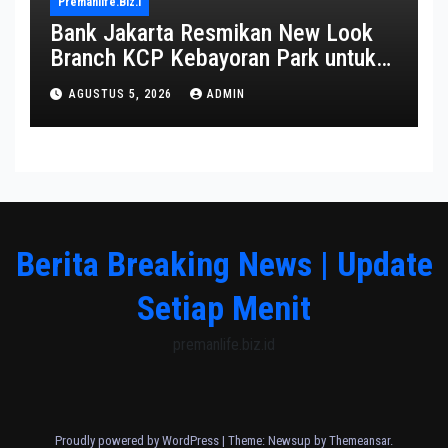
Premanlife.biz.i
Bank Jakarta Resmikan New Look
Branch KCP Kebayoran Park untuk
Transformasi Layanan
AGUSTUS 5, 2026
ADMIN
Berita Breaking News | Update
Setiap Menit
premanlife.biz.id
Proudly powered by WordPress
|
Theme: Newsup by
Themeansar
.