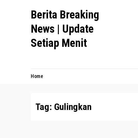
Skip
Berita Breaking
to
content
News | Update
Setiap Menit
premanlife.biz.id
Home
Tag:
Gulingkan