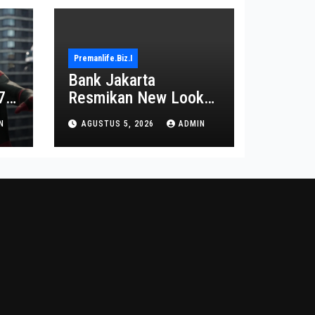
Premanlife.biz.i
Bank Jakarta
7
Resmikan New Look
Branch KCP
N
AGUSTUS 5, 2026
ADMIN
Kebayoran Park untuk
Transformasi Layanan