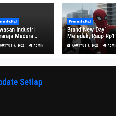
manlife.biz.i
Premanlife.biz.i
wasan Industri
Brand New Day’
raraja Madura
Meledak, Raup Rp1
proyeksi Jadi Pusat
Triliun dalam 6 Hari
GUSTUS 6, 2026
ADMIN
AGUSTUS 5, 2026
ADMI
onomi Baru
pdate Setiap