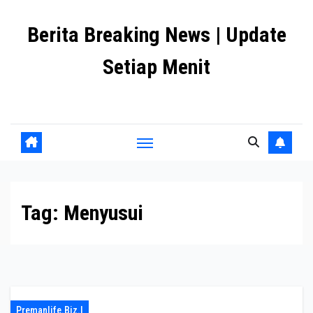
Skip
Berita Breaking News | Update
to
content
Setiap Menit
premanlife.biz.id
Tag:
Menyusui
Premanlife.biz.i