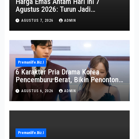
Harga Emas Antam Hari Ini 7
Agustus 2026: Turun Jadi
Rp2.650.000
AGUSTUS 7, 2026
ADMIN
Premanlife.biz.i
6 Karakter Pria Drama Korea
Pencemburu Berat, Bikin Penonton
Gemas
AGUSTUS 6, 2026
ADMIN
Premanlife.biz.i