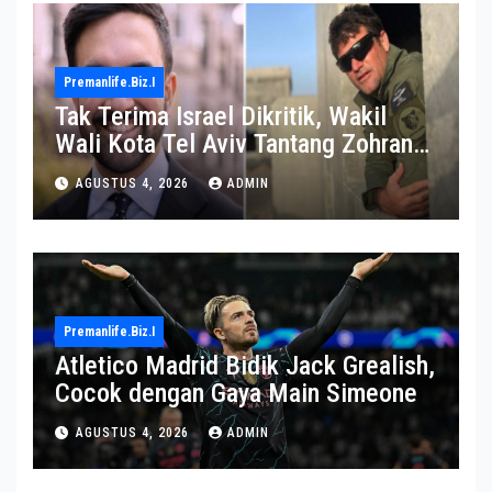
Premanlife.biz.i
Tak Terima Israel Dikritik, Wakil
Wali Kota Tel Aviv Tantang Zohran
Mamdani Adu Jotos di Ring Tinju
AGUSTUS 4, 2026
ADMIN
Premanlife.biz.i
Atletico Madrid Bidik Jack Grealish,
Cocok dengan Gaya Main Simeone
AGUSTUS 4, 2026
ADMIN