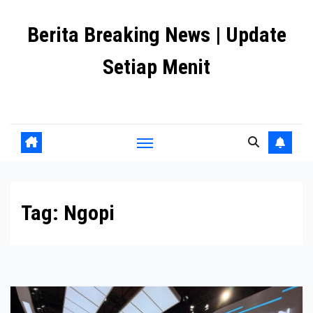
Skip
Berita Breaking News | Update
to
content
Setiap Menit
premanlife.biz.id
Tag:
Ngopi