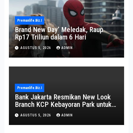
Premanlife.biz.i
Brand New Day’ Meledak, Raup
Rp17 Triliun dalam 6 Hari
AGUSTUS 5, 2026
ADMIN
Premanlife.biz.i
Bank Jakarta Resmikan New Look
Branch KCP Kebayoran Park untuk
Transformasi Layanan
AGUSTUS 5, 2026
ADMIN