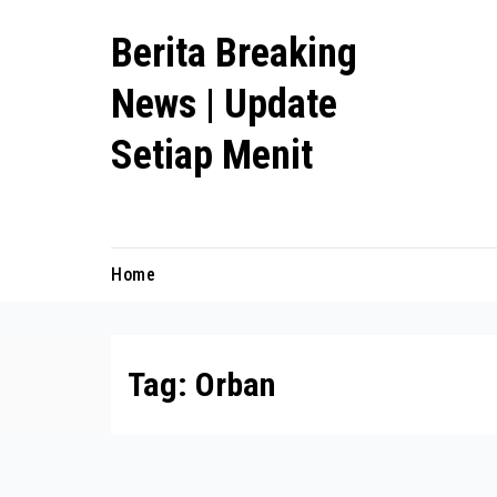
Skip
Berita Breaking
to
content
News | Update
Setiap Menit
premanlife.biz.id
Home
Tag:
Orban