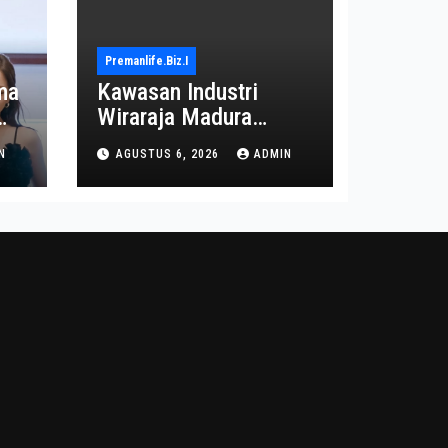
Premanlife.biz.i
ma
Kawasan Industri
Wiraraja Madura
on
Diproyeksi Jadi Pusat
N
AGUSTUS 6, 2026
ADMIN
Ekonomi Baru