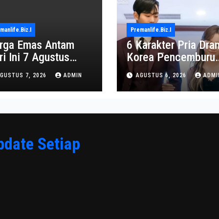
manlife.biz.i
Premanlife.biz.i
rga Emas Antam
6 Karakter Pria Dra
ri Ini 7 Agustus
Korea Pencemburu
26: Turun Jadi
Berat, Bikin Penont
GUSTUS 7, 2026
ADMIN
AGUSTUS 6, 2026
ADMI
2.650.000
Gemas
pdate Setiap