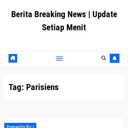
Skip
Berita Breaking News | Update
to
content
Setiap Menit
premanlife.biz.id
Tag:
Parisiens
Premanlife.biz.i