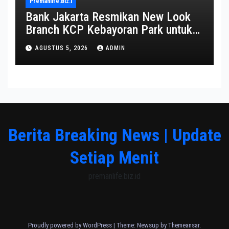
Premanlife.biz.i
Bank Jakarta Resmikan New Look
Branch KCP Kebayoran Park untuk
Transformasi Layanan
AGUSTUS 5, 2026
ADMIN
Berita Breaking News | Update
Setiap Menit
premanlife.biz.id
Proudly powered by WordPress
|
Theme: Newsup by
Themeansar
.