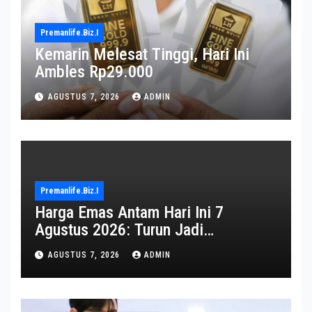
Premanlife.biz.i
Kemarin Melesat Tinggi, Hari Ini
Ambles Rp29.000
AGUSTUS 7, 2026
ADMIN
Premanlife.biz.i
Harga Emas Antam Hari Ini 7
Agustus 2026: Turun Jadi
Rp2.650.000
AGUSTUS 7, 2026
ADMIN