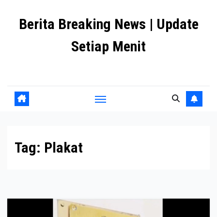
Skip
Berita Breaking News | Update
to
content
Setiap Menit
premanlife.biz.id
Tag:
Plakat