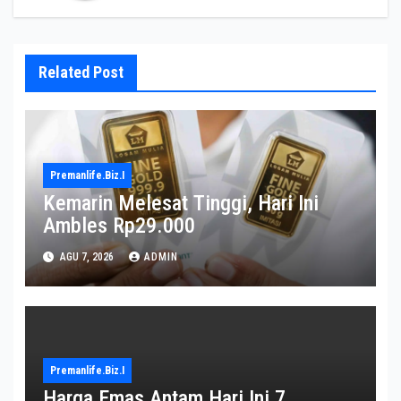
Related Post
Premanlife.biz.i
Kemarin Melesat Tinggi, Hari Ini
Ambles Rp29.000
AGU 7, 2026
ADMIN
Premanlife.biz.i
Harga Emas Antam Hari Ini 7