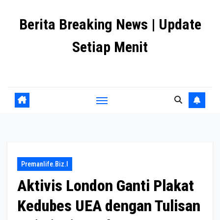
Skip
Berita Breaking News | Update
to
content
Setiap Menit
premanlife.biz.id
Premanlife.biz.i
Aktivis London Ganti Plakat
Kedubes UEA dengan Tulisan