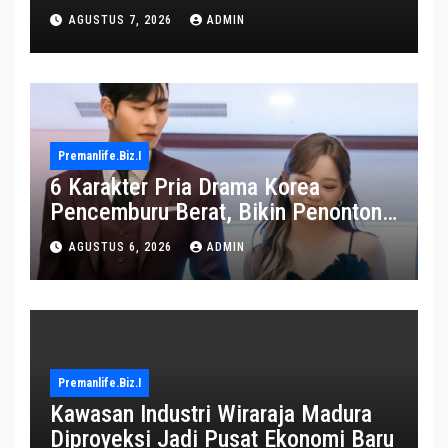
Rp2.650.000
AGUSTUS 7, 2026
ADMIN
Premanlife.biz.i
6 Karakter Pria Drama Korea
Pencemburu Berat, Bikin Penonton
Gemas
AGUSTUS 6, 2026
ADMIN
Premanlife.biz.i
Kawasan Industri Wiraraja Madura
Diproyeksi Jadi Pusat Ekonomi Baru