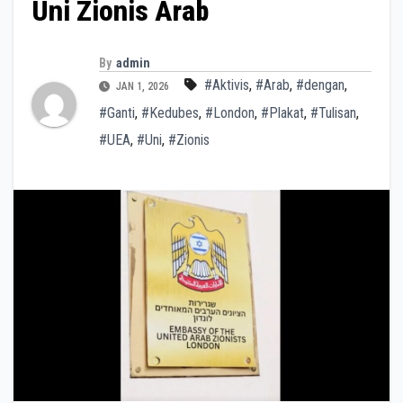
Uni Zionis Arab
By
admin
#Aktivis
,
#Arab
,
#dengan
,
JAN 1, 2026
#Ganti
,
#Kedubes
,
#London
,
#Plakat
,
#Tulisan
,
#UEA
,
#Uni
,
#Zionis