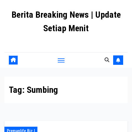
Skip
Berita Breaking News | Update
to
content
Setiap Menit
premanlife.biz.id
Tag:
Sumbing
Premanlife.biz.i