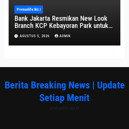
Premanlife.biz.i
Bank Jakarta Resmikan New Look
Branch KCP Kebayoran Park untuk
Transformasi Layanan
AGUSTUS 5, 2026
ADMIN
Berita Breaking News | Update
Setiap Menit
premanlife.biz.id