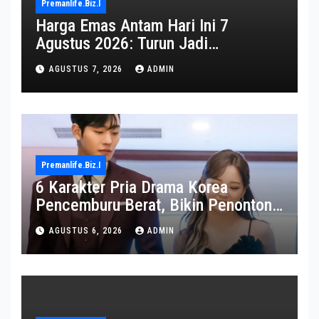
Premanlife.biz.i
Harga Emas Antam Hari Ini 7
Agustus 2026: Turun Jadi
Rp2.650.000
AGUSTUS 7, 2026
ADMIN
Premanlife.biz.i
6 Karakter Pria Drama Korea
Pencemburu Berat, Bikin Penonton
Gemas
AGUSTUS 6, 2026
ADMIN