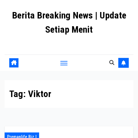
Skip
Berita Breaking News | Update
to
content
Setiap Menit
premanlife.biz.id
Tag:
Viktor
Premanlife.biz.i