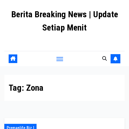
Skip
Berita Breaking News | Update
to
content
Setiap Menit
premanlife.biz.id
Tag:
Zona
Premanlife.biz.i