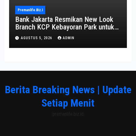
Premanlife.biz.i
Bank Jakarta Resmikan New Look
Branch KCP Kebayoran Park untuk
Transformasi Layanan
AGUSTUS 5, 2026
ADMIN
Berita Breaking News | Update
Setiap Menit
premanlife.biz.id