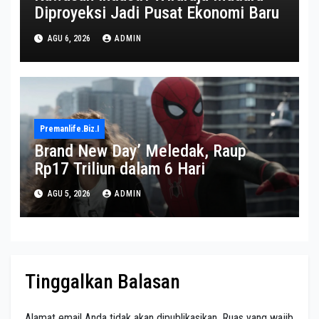
Diproyeksi Jadi Pusat Ekonomi Baru
AGU 6, 2026
ADMIN
Premanlife.biz.i
Brand New Day’ Meledak, Raup
Rp17 Triliun dalam 6 Hari
AGU 5, 2026
ADMIN
Tinggalkan Balasan
Alamat email Anda tidak akan dipublikasikan.
Ruas yang wajib