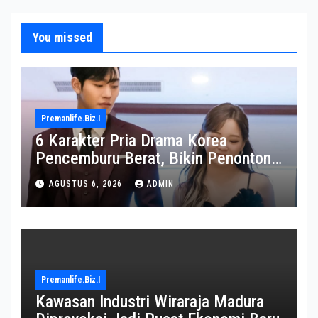
You missed
Premanlife.biz.i
6 Karakter Pria Drama Korea
Pencemburu Berat, Bikin Penonton
Gemas
AGUSTUS 6, 2026
ADMIN
Premanlife.biz.i
Kawasan Industri Wiraraja Madura