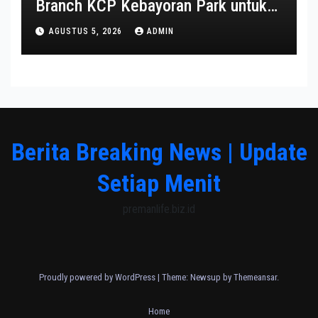
Branch KCP Kebayoran Park untuk
Transformasi Layanan
AGUSTUS 5, 2026
ADMIN
Berita Breaking News | Update
Setiap Menit
premanlife.biz.id
Proudly powered by WordPress
|
Theme: Newsup by
Themeansar
.
Home