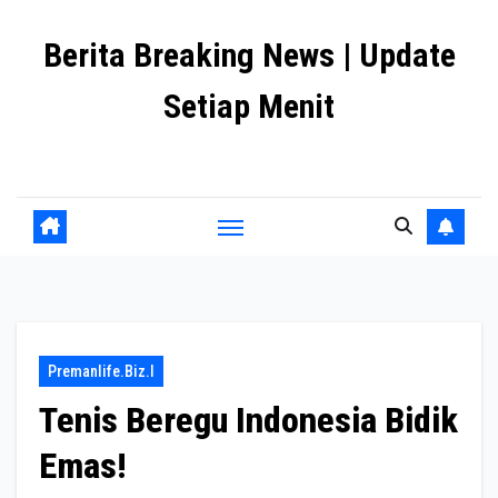
Skip
Berita Breaking News | Update
to
content
Setiap Menit
premanlife.biz.id
Premanlife.biz.i
Tenis Beregu Indonesia Bidik
Emas!