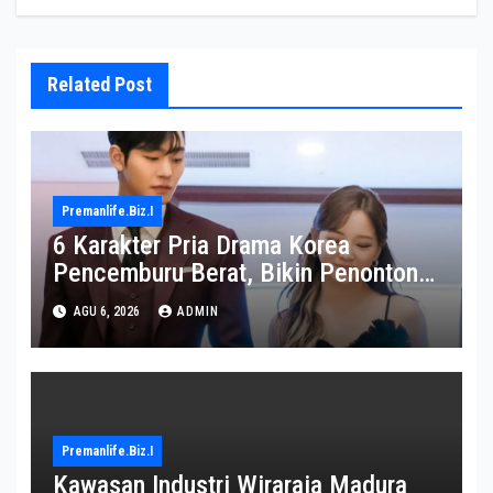
Related Post
Premanlife.biz.i
6 Karakter Pria Drama Korea
Pencemburu Berat, Bikin Penonton
Gemas
AGU 6, 2026
ADMIN
Premanlife.biz.i
Kawasan Industri Wiraraja Madura