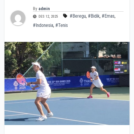
By
admin
#Beregu
,
#Bidik
,
#Emas
,
DES 12, 2025
#Indonesia
,
#Tenis