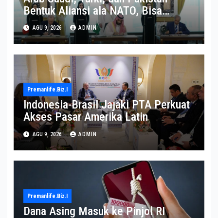
Bentuk Aliansi ala NATO, Bisa
Terseret dalam Perang Iran?
AGU 9, 2026
ADMIN
Premanlife.biz.i
Indonesia-Brasil Jajaki PTA Perkuat
Akses Pasar Amerika Latin
AGU 9, 2026
ADMIN
Premanlife.biz.i
Dana Asing Masuk ke Pinjol RI