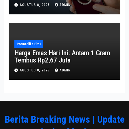
Triliun per Juni 2026
AGUSTUS 8, 2026
ADMIN
Premanlife.biz.i
Harga Emas Hari Ini: Antam 1 Gram
Tembus Rp2,67 Juta
AGUSTUS 8, 2026
ADMIN
Berita Breaking News | Update