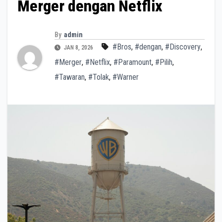
Merger dengan Netflix
By
admin
#Bros
,
#dengan
,
#Discovery
,
JAN 8, 2026
#Merger
,
#Netflix
,
#Paramount
,
#Pilih
,
#Tawaran
,
#Tolak
,
#Warner