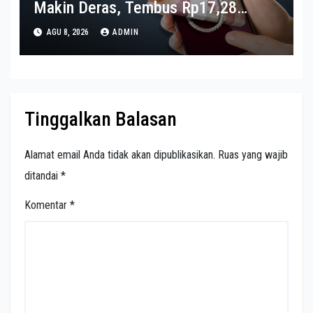
Makin Deras, Tembus Rp17,28
Triliun per Juni 2026
AGU 8, 2026
ADMIN
Tinggalkan Balasan
Alamat email Anda tidak akan dipublikasikan.
Ruas yang wajib
ditandai
*
Komentar
*