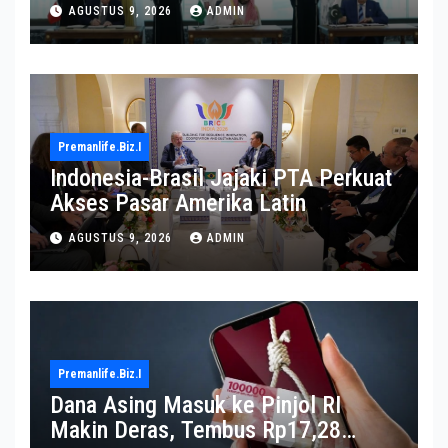
Terseret dalam Perang Iran?
AGUSTUS 9, 2026
ADMIN
Premanlife.biz.i
Indonesia-Brasil Jajaki PTA Perkuat
Akses Pasar Amerika Latin
AGUSTUS 9, 2026
ADMIN
Premanlife.biz.i
Dana Asing Masuk ke Pinjol RI
Makin Deras, Tembus Rp17,28