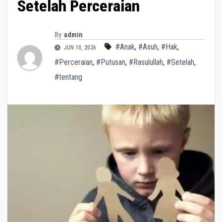
Setelah Perceraian
By
admin
#Anak
,
#Asuh
,
#Hak
,
JUN 10, 2026
#Perceraian
,
#Putusan
,
#Rasulullah
,
#Setelah
,
#tentang