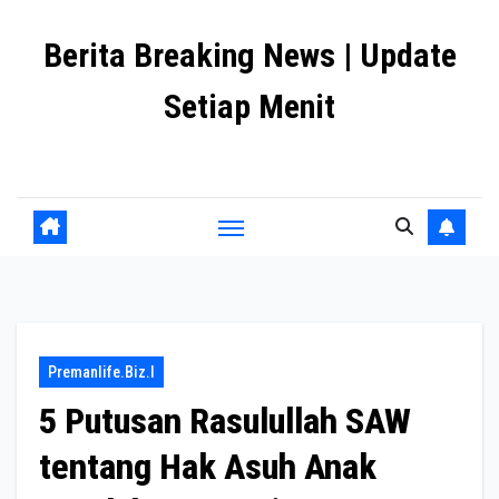
Skip
Berita Breaking News | Update
to
content
Setiap Menit
premanlife.biz.id
Premanlife.biz.i
5 Putusan Rasulullah SAW
tentang Hak Asuh Anak