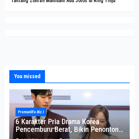
Tantang Zohran Mamdani Adu Jotos di Ring Tinju
You missed
Premanlife.biz.i
6 Karakter Pria Drama Korea
Pencemburu Berat, Bikin Penonton
Gemas