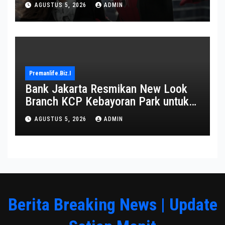
AGUSTUS 5, 2026
ADMIN
Premanlife.biz.i
Bank Jakarta Resmikan New Look
Branch KCP Kebayoran Park untuk
Transformasi Layanan
AGUSTUS 5, 2026
ADMIN
Berita Breaking News | Update