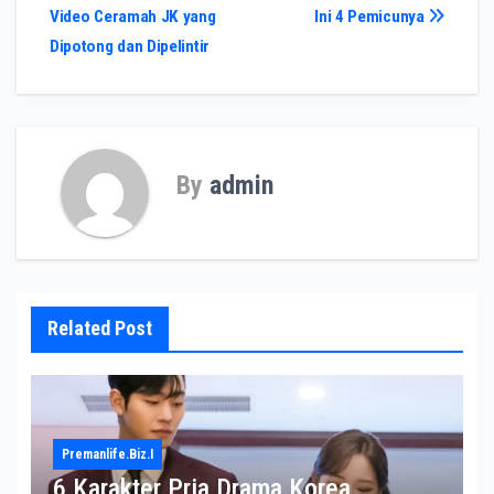
pos
Video Ceramah JK yang
Ini 4 Pemicunya
Dipotong dan Dipelintir
By
admin
Related Post
Premanlife.biz.i
6 Karakter Pria Drama Korea