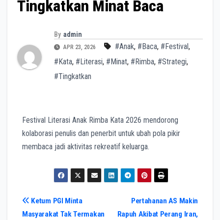
Tingkatkan Minat Baca
By
admin
#Anak
,
#Baca
,
#Festival
,
APR 23, 2026
#Kata
,
#Literasi
,
#Minat
,
#Rimba
,
#Strategi
,
#Tingkatkan
Festival Literasi Anak Rimba Kata 2026 mendorong
kolaborasi penulis dan penerbit untuk ubah pola pikir
membaca jadi aktivitas rekreatif keluarga.
Navigasi
Ketum PGI Minta
Pertahanan AS Makin
Masyarakat Tak Termakan
Rapuh Akibat Perang Iran,