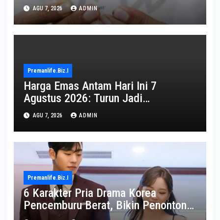
AGU 7, 2026
ADMIN
Premanlife.biz.i
Harga Emas Antam Hari Ini 7
Agustus 2026: Turun Jadi
Rp2.650.000
AGU 7, 2026
ADMIN
Premanlife.biz.i
6 Karakter Pria Drama Korea
Pencemburu Berat, Bikin Penonton
Gemas