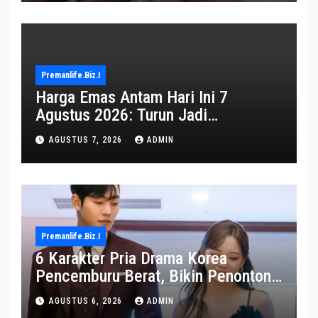
Premanlife.biz.i
Harga Emas Antam Hari Ini 7
Agustus 2026: Turun Jadi
Rp2.650.000
AGUSTUS 7, 2026
ADMIN
Premanlife.biz.i
6 Karakter Pria Drama Korea
Pencemburu Berat, Bikin Penonton
Gemas
AGUSTUS 6, 2026
ADMIN