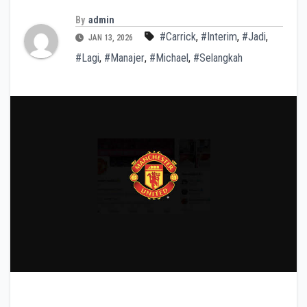
By
admin
#Carrick
,
#Interim
,
#Jadi
,
JAN 13, 2026
#Lagi
,
#Manajer
,
#Michael
,
#Selangkah