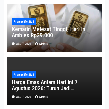
Premanlife.biz.i
Kemarin Melesat Tinggi, Hari Ini
Ambles Rp29.000
AGU 7, 2026
ADMIN
Premanlife.biz.i
Harga Emas Antam Hari Ini 7
Agustus 2026: Turun Jadi
Rp2.650.000
AGU 7, 2026
ADMIN