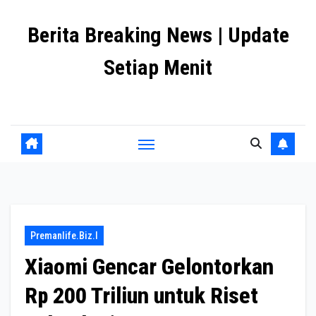
Skip
Berita Breaking News | Update
to
content
Setiap Menit
premanlife.biz.id
Premanlife.biz.i
Xiaomi Gencar Gelontorkan
Rp 200 Triliun untuk Riset