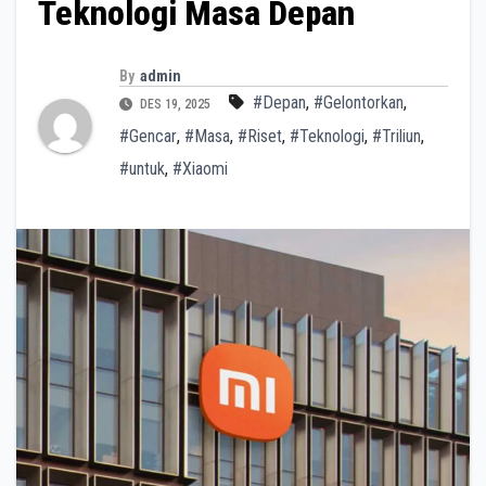
Teknologi Masa Depan
By
admin
#Depan
,
#Gelontorkan
,
DES 19, 2025
#Gencar
,
#Masa
,
#Riset
,
#Teknologi
,
#Triliun
,
#untuk
,
#Xiaomi