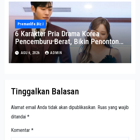
Premanlife.biz.i
6 Karakter Pria Drama Korea
Pencemburu Berat, Bikin Penonton
Gemas
AGU 6, 2026
ADMIN
Tinggalkan Balasan
Alamat email Anda tidak akan dipublikasikan.
Ruas yang wajib
ditandai
*
Komentar
*