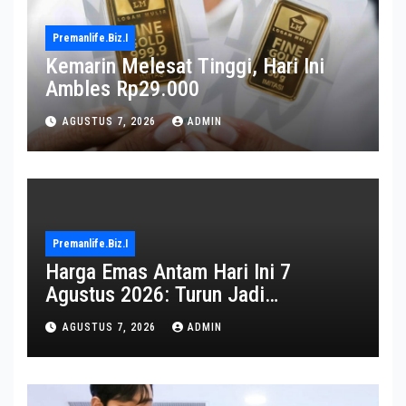
Premanlife.biz.i
Kemarin Melesat Tinggi, Hari Ini
Ambles Rp29.000
AGUSTUS 7, 2026
ADMIN
Premanlife.biz.i
Harga Emas Antam Hari Ini 7
Agustus 2026: Turun Jadi
Rp2.650.000
AGUSTUS 7, 2026
ADMIN