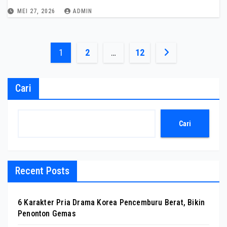
MEI 27, 2026
ADMIN
Paginasi
1
2
…
12
pos
Cari
Cari
Recent Posts
6 Karakter Pria Drama Korea Pencemburu Berat, Bikin
Penonton Gemas