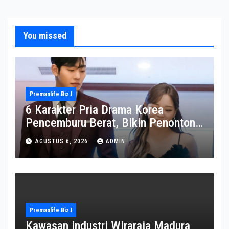
You missed
Premanlife.biz.i
6 Karakter Pria Drama Korea
Pencemburu Berat, Bikin Penonton
Gemas
AGUSTUS 6, 2026
ADMIN
Premanlife.biz.i
Kawasan Industri Wiraraja Madura