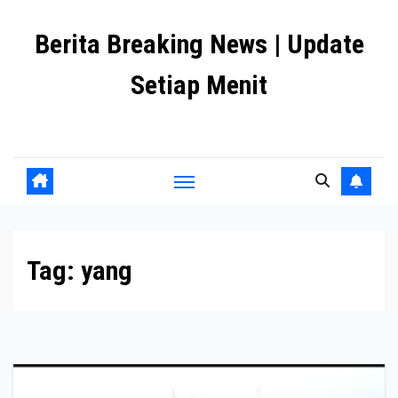
Skip
Berita Breaking News | Update
to
content
Setiap Menit
premanlife.biz.id
Tag:
yang