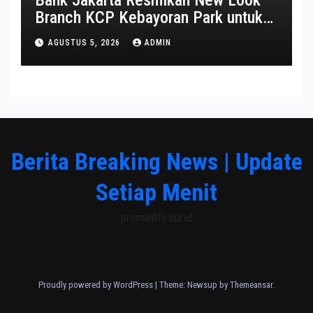
Bank Jakarta Resmikan New Look
Branch KCP Kebayoran Park untuk
Transformasi Layanan
AGUSTUS 5, 2026
ADMIN
Berita Breaking News | Update
Setiap Menit
premanlife.biz.id
Proudly powered by WordPress
|
Theme: Newsup by
Themeansar
.